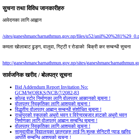
सुचना तथा विविध जानकारीहरु
आवेदनका लागि आह्वान
/sites/ganeshmancharnathmun.gov.np/files/u52/anil%20%281%29_0.
कमला खाेलाबाट ढु‌ङ्ग, वालुवा, गिट्टी र राेडाकाे बिक्री कर सम्बन्धी सुचना
http://ganeshmancharnathmun.gov.np/sites/ganeshmancharnathmun.go
सार्वजनिक खरीद / बोलपत्र सूचना
Bid Addendum Report Invitation No:
GCM/WORKS/NCB/7/2082-83
कोल्ड स्टोर निर्माणका लागि वोलपत्र आव्हानको सूचना !
वोलपत्र स्विकृतिका लागि आशयको सूचना !
विद्धुतीय वोलपत्र आह्वान सम्बन्धी संशोधित सूचना !
राधापुरको स्कुलको अधुरो भवन र विरेन्द्रबजार हाटको अधुरो भवन
निर्माणका लागि वोलपत्र आह्वान सम्बन्धि सूचना !
वोलपत्र स्विकृतिका लागि आशयको सूचना !
सामुदायीक विद्यालयका छात्राहरु लाई निःशुल्क सेनिटरी प्याड खरिद
आपुर्ति सम्बन्धि आशयको सूचना !