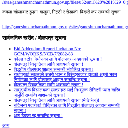
/sites/ganeshmancharnathmun.gov.np/files/u52/anil%20%281%29_0.
कमला खाेलाबाट ढु‌ङ्ग, वालुवा, गिट्टी र राेडाकाे बिक्री कर सम्बन्धी सुचना
http://ganeshmancharnathmun.gov.np/sites/ganeshmancharnathmun.go
सार्वजनिक खरीद / बोलपत्र सूचना
Bid Addendum Report Invitation No:
GCM/WORKS/NCB/7/2082-83
कोल्ड स्टोर निर्माणका लागि वोलपत्र आव्हानको सूचना !
वोलपत्र स्विकृतिका लागि आशयको सूचना !
विद्धुतीय वोलपत्र आह्वान सम्बन्धी संशोधित सूचना !
राधापुरको स्कुलको अधुरो भवन र विरेन्द्रबजार हाटको अधुरो भवन
निर्माणका लागि वोलपत्र आह्वान सम्बन्धि सूचना !
वोलपत्र स्विकृतिका लागि आशयको सूचना !
सामुदायीक विद्यालयका छात्राहरु लाई निःशुल्क सेनिटरी प्याड खरिद
आपुर्ति सम्बन्धि आशयको सूचना !
वोलपत्र स्विकृतिका लागि आशयको सूचना (मेडिसिन)!
नदिजन्य पदार्थको विक्रिका लागि विद्युतीय वोलपत्र आव्हान सम्बन्धी
सूचना !
आय ठेक्का रद्द सम्बन्धि सूचना !
अन्य