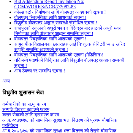
Bid Addendum Report Invitation No:
GCM/WORKS/NCB/7/2082-83
कोल्ड स्टोर निर्माणका लागि वोलपत्र आव्हानको सूचना !
वोलपत्र स्विकृतिका लागि आशयको सूचना !
विद्धुतीय वोलपत्र आह्वान सम्बन्धी संशोधित सूचना !
राधापुरको स्कुलको अधुरो भवन र विरेन्द्रबजार हाटको अधुरो भवन
निर्माणका लागि वोलपत्र आह्वान सम्बन्धि सूचना !
वोलपत्र स्विकृतिका लागि आशयको सूचना !
सामुदायीक विद्यालयका छात्राहरु लाई निःशुल्क सेनिटरी प्याड खरिद
आपुर्ति सम्बन्धि आशयको सूचना !
वोलपत्र स्विकृतिका लागि आशयको सूचना (मेडिसिन)!
नदिजन्य पदार्थको विक्रिका लागि विद्युतीय वोलपत्र आव्हान सम्बन्धी
सूचना !
आय ठेक्का रद्द सम्बन्धि सूचना !
अन्य
विधुतीय शुसासन सेवा
कर्मचारीको का.स.मु. फारम
सम्पति विवरण बुझाउने फारम
करार सेवाको लागि दरखास्त फारम
आ.ब.२०७७/७८ को सामाजिक सुरक्षा भत्ता वितरण को प्रथम चौमासिक
प्रतिवेदन
आ.ब.२०७६/७७ को सामाजिक सुरक्षा भत्ता वितरण को तेस्रो चौमासिक