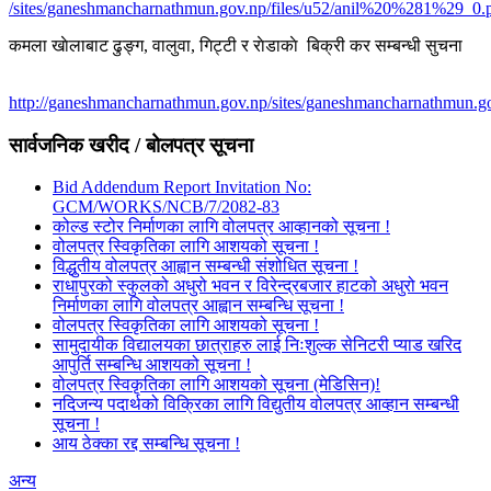
/sites/ganeshmancharnathmun.gov.np/files/u52/anil%20%281%29_0.
कमला खाेलाबाट ढु‌ङ्ग, वालुवा, गिट्टी र राेडाकाे बिक्री कर सम्बन्धी सुचना
http://ganeshmancharnathmun.gov.np/sites/ganeshmancharnathmun.go
सार्वजनिक खरीद / बोलपत्र सूचना
Bid Addendum Report Invitation No:
GCM/WORKS/NCB/7/2082-83
कोल्ड स्टोर निर्माणका लागि वोलपत्र आव्हानको सूचना !
वोलपत्र स्विकृतिका लागि आशयको सूचना !
विद्धुतीय वोलपत्र आह्वान सम्बन्धी संशोधित सूचना !
राधापुरको स्कुलको अधुरो भवन र विरेन्द्रबजार हाटको अधुरो भवन
निर्माणका लागि वोलपत्र आह्वान सम्बन्धि सूचना !
वोलपत्र स्विकृतिका लागि आशयको सूचना !
सामुदायीक विद्यालयका छात्राहरु लाई निःशुल्क सेनिटरी प्याड खरिद
आपुर्ति सम्बन्धि आशयको सूचना !
वोलपत्र स्विकृतिका लागि आशयको सूचना (मेडिसिन)!
नदिजन्य पदार्थको विक्रिका लागि विद्युतीय वोलपत्र आव्हान सम्बन्धी
सूचना !
आय ठेक्का रद्द सम्बन्धि सूचना !
अन्य