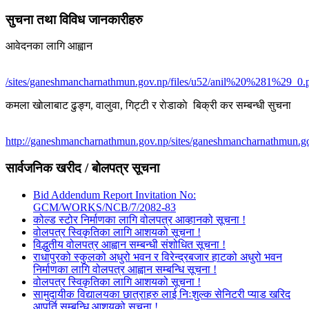
सुचना तथा विविध जानकारीहरु
आवेदनका लागि आह्वान
/sites/ganeshmancharnathmun.gov.np/files/u52/anil%20%281%29_0.
कमला खाेलाबाट ढु‌ङ्ग, वालुवा, गिट्टी र राेडाकाे बिक्री कर सम्बन्धी सुचना
http://ganeshmancharnathmun.gov.np/sites/ganeshmancharnathmun.go
सार्वजनिक खरीद / बोलपत्र सूचना
Bid Addendum Report Invitation No:
GCM/WORKS/NCB/7/2082-83
कोल्ड स्टोर निर्माणका लागि वोलपत्र आव्हानको सूचना !
वोलपत्र स्विकृतिका लागि आशयको सूचना !
विद्धुतीय वोलपत्र आह्वान सम्बन्धी संशोधित सूचना !
राधापुरको स्कुलको अधुरो भवन र विरेन्द्रबजार हाटको अधुरो भवन
निर्माणका लागि वोलपत्र आह्वान सम्बन्धि सूचना !
वोलपत्र स्विकृतिका लागि आशयको सूचना !
सामुदायीक विद्यालयका छात्राहरु लाई निःशुल्क सेनिटरी प्याड खरिद
आपुर्ति सम्बन्धि आशयको सूचना !