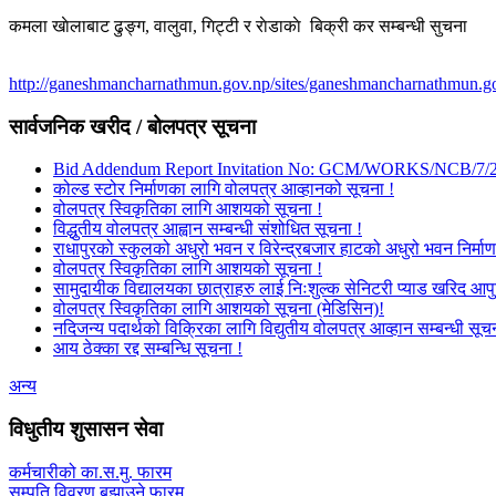
कमला खाेलाबाट ढु‌ङ्ग, वालुवा, गिट्टी र राेडाकाे बिक्री कर सम्बन्धी सुचना
http://ganeshmancharnathmun.gov.np/sites/ganeshmancharnathmun.go
सार्वजनिक खरीद / बोलपत्र सूचना
Bid Addendum Report Invitation No: GCM/WORKS/NCB/7/
कोल्ड स्टोर निर्माणका लागि वोलपत्र आव्हानको सूचना !
वोलपत्र स्विकृतिका लागि आशयको सूचना !
विद्धुतीय वोलपत्र आह्वान सम्बन्धी संशोधित सूचना !
राधापुरको स्कुलको अधुरो भवन र विरेन्द्रबजार हाटको अधुरो भवन निर्माण
वोलपत्र स्विकृतिका लागि आशयको सूचना !
सामुदायीक विद्यालयका छात्राहरु लाई निःशुल्क सेनिटरी प्याड खरिद आपु
वोलपत्र स्विकृतिका लागि आशयको सूचना (मेडिसिन)!
नदिजन्य पदार्थको विक्रिका लागि विद्युतीय वोलपत्र आव्हान सम्बन्धी सूच
आय ठेक्का रद्द सम्बन्धि सूचना !
अन्य
विधुतीय शुसासन सेवा
कर्मचारीको का.स.मु. फारम
सम्पति विवरण बुझाउने फारम