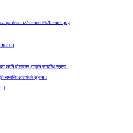
v.np/files/u52/scanned%20tender.jpg
2082-83
का लागि वोलपत्र आह्वान सम्बन्धि सूचना !
र्ति सम्बन्धि आशयको सूचना !
ना !