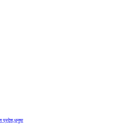
श प्रदेश,धनुषा