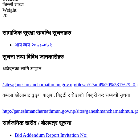
जिन्सी शाखा
Weight:
20
सामाजिक सुरक्षा सम्बन्धि सुचनाहरु
आय व्यय २०७८-०७९
सुचना तथा विविध जानकारीहरु
आवेदनका लागि आह्वान
/sites/ganeshmancharnathmun.gov.np/files/u52/anil%20%281%29_0.
कमला खाेलाबाट ढु‌ङ्ग, वालुवा, गिट्टी र राेडाकाे बिक्री कर सम्बन्धी सुचना
http://ganeshmancharnathmun.gov.np/sites/ganeshmancharnathmun.go
सार्वजनिक खरीद / बोलपत्र सूचना
Bid Addendum Report Invitation No: