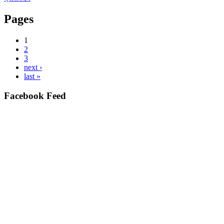
Pages
1
2
3
next ›
last »
Facebook Feed