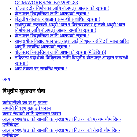
GCM/WORKS/NCB/7/2082-83
कोल्ड स्टोर निर्माणका लागि वोलपत्र आव्हानको सूचना !
वोलपत्र स्विकृतिका लागि आशयको सूचना !
विद्धुतीय वोलपत्र आह्वान सम्बन्धी संशोधित सूचना !
राधापुरको स्कुलको अधुरो भवन र विरेन्द्रबजार हाटको अधुरो भवन
निर्माणका लागि वोलपत्र आह्वान सम्बन्धि सूचना !
वोलपत्र स्विकृतिका लागि आशयको सूचना !
सामुदायीक विद्यालयका छात्राहरु लाई निःशुल्क सेनिटरी प्याड खरिद
आपुर्ति सम्बन्धि आशयको सूचना !
वोलपत्र स्विकृतिका लागि आशयको सूचना (मेडिसिन)!
नदिजन्य पदार्थको विक्रिका लागि विद्युतीय वोलपत्र आव्हान सम्बन्धी
सूचना !
आय ठेक्का रद्द सम्बन्धि सूचना !
अन्य
विधुतीय शुसासन सेवा
कर्मचारीको का.स.मु. फारम
सम्पति विवरण बुझाउने फारम
करार सेवाको लागि दरखास्त फारम
आ.ब.२०७७/७८ को सामाजिक सुरक्षा भत्ता वितरण को प्रथम चौमासिक
प्रतिवेदन
आ.ब.२०७६/७७ को सामाजिक सुरक्षा भत्ता वितरण को तेस्रो चौमासिक
प्रतिवेदन