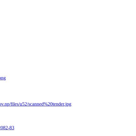
png
v.np/files/u52/scanned%20tender.jpg
2082-83