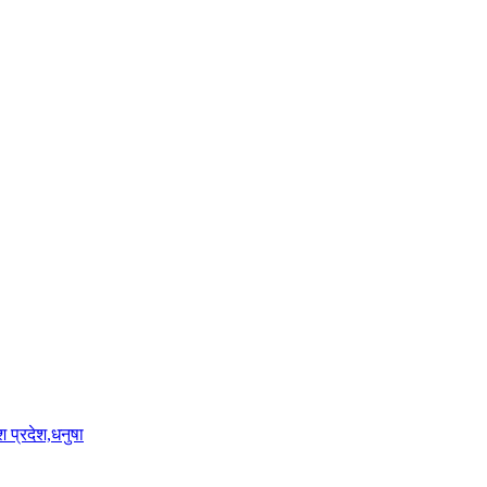
श प्रदेश,धनुषा