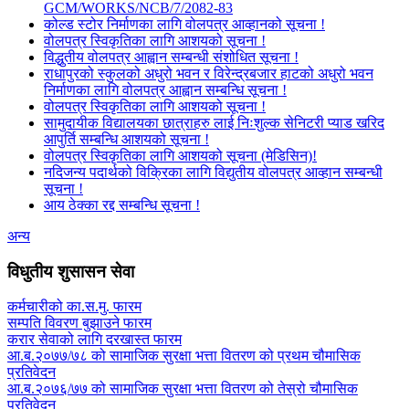
GCM/WORKS/NCB/7/2082-83
कोल्ड स्टोर निर्माणका लागि वोलपत्र आव्हानको सूचना !
वोलपत्र स्विकृतिका लागि आशयको सूचना !
विद्धुतीय वोलपत्र आह्वान सम्बन्धी संशोधित सूचना !
राधापुरको स्कुलको अधुरो भवन र विरेन्द्रबजार हाटको अधुरो भवन
निर्माणका लागि वोलपत्र आह्वान सम्बन्धि सूचना !
वोलपत्र स्विकृतिका लागि आशयको सूचना !
सामुदायीक विद्यालयका छात्राहरु लाई निःशुल्क सेनिटरी प्याड खरिद
आपुर्ति सम्बन्धि आशयको सूचना !
वोलपत्र स्विकृतिका लागि आशयको सूचना (मेडिसिन)!
नदिजन्य पदार्थको विक्रिका लागि विद्युतीय वोलपत्र आव्हान सम्बन्धी
सूचना !
आय ठेक्का रद्द सम्बन्धि सूचना !
अन्य
विधुतीय शुसासन सेवा
कर्मचारीको का.स.मु. फारम
सम्पति विवरण बुझाउने फारम
करार सेवाको लागि दरखास्त फारम
आ.ब.२०७७/७८ को सामाजिक सुरक्षा भत्ता वितरण को प्रथम चौमासिक
प्रतिवेदन
आ.ब.२०७६/७७ को सामाजिक सुरक्षा भत्ता वितरण को तेस्रो चौमासिक
प्रतिवेदन