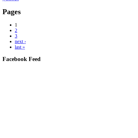
Pages
1
2
3
next ›
last »
Facebook Feed