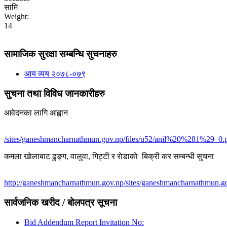
सामि
Weight:
14
सामाजिक सुरक्षा सम्बन्धि सुचनाहरु
आय व्यय २०७८-०७९
सुचना तथा विविध जानकारीहरु
आवेदनका लागि आह्वान
/sites/ganeshmancharnathmun.gov.np/files/u52/anil%20%281%29_0.
कमला खाेलाबाट ढु‌ङ्ग, वालुवा, गिट्टी र राेडाकाे बिक्री कर सम्बन्धी सुचना
http://ganeshmancharnathmun.gov.np/sites/ganeshmancharnathmun.go
सार्वजनिक खरीद / बोलपत्र सूचना
Bid Addendum Report Invitation No: