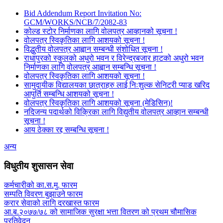
Bid Addendum Report Invitation No:
GCM/WORKS/NCB/7/2082-83
कोल्ड स्टोर निर्माणका लागि वोलपत्र आव्हानको सूचना !
वोलपत्र स्विकृतिका लागि आशयको सूचना !
विद्धुतीय वोलपत्र आह्वान सम्बन्धी संशोधित सूचना !
राधापुरको स्कुलको अधुरो भवन र विरेन्द्रबजार हाटको अधुरो भवन
निर्माणका लागि वोलपत्र आह्वान सम्बन्धि सूचना !
वोलपत्र स्विकृतिका लागि आशयको सूचना !
सामुदायीक विद्यालयका छात्राहरु लाई निःशुल्क सेनिटरी प्याड खरिद
आपुर्ति सम्बन्धि आशयको सूचना !
वोलपत्र स्विकृतिका लागि आशयको सूचना (मेडिसिन)!
नदिजन्य पदार्थको विक्रिका लागि विद्युतीय वोलपत्र आव्हान सम्बन्धी
सूचना !
आय ठेक्का रद्द सम्बन्धि सूचना !
अन्य
विधुतीय शुसासन सेवा
कर्मचारीको का.स.मु. फारम
सम्पति विवरण बुझाउने फारम
करार सेवाको लागि दरखास्त फारम
आ.ब.२०७७/७८ को सामाजिक सुरक्षा भत्ता वितरण को प्रथम चौमासिक
प्रतिवेदन