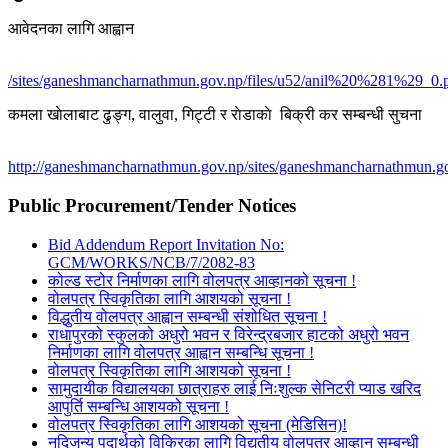
आवेदनका लागि आह्वान
/sites/ganeshmancharnathmun.gov.np/files/u52/anil%20%281%29_0.
कमला खाेलाबाट ढु‌ङ्ग, वालुवा, गिट्टी र राेडाकाे बिक्री कर सम्बन्धी सुचना
http://ganeshmancharnathmun.gov.np/sites/ganeshmancharnathmun.go
Public Procurement/Tender Notices
Bid Addendum Report Invitation No:
GCM/WORKS/NCB/7/2082-83
कोल्ड स्टोर निर्माणका लागि वोलपत्र आव्हानको सूचना !
वोलपत्र स्विकृतिका लागि आशयको सूचना !
विद्धुतीय वोलपत्र आह्वान सम्बन्धी संशोधित सूचना !
राधापुरको स्कुलको अधुरो भवन र विरेन्द्रबजार हाटको अधुरो भवन
निर्माणका लागि वोलपत्र आह्वान सम्बन्धि सूचना !
वोलपत्र स्विकृतिका लागि आशयको सूचना !
सामुदायीक विद्यालयका छात्राहरु लाई निःशुल्क सेनिटरी प्याड खरिद
आपुर्ति सम्बन्धि आशयको सूचना !
वोलपत्र स्विकृतिका लागि आशयको सूचना (मेडिसिन)!
नदिजन्य पदार्थको विक्रिका लागि विद्युतीय वोलपत्र आव्हान सम्बन्धी