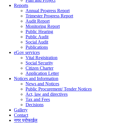
Plan and Project
Reports
Annual Progress Report
Trimester Progress Report
Audit Report
Monitoring Report
Public Hearing
Public Audit
Social Audit
Publications
eGov services
Vital Registration
Social Security
Citizen Charter
Application Letter
Notices and Information
News and Notices
Public Procurement/ Tender Notices
Act, law and directives
Tax and Fees
Decisions
Gallery
Contact
नगर प्रोफाईल