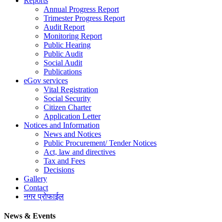
Reports
Annual Progress Report
Trimester Progress Report
Audit Report
Monitoring Report
Public Hearing
Public Audit
Social Audit
Publications
eGov services
Vital Registration
Social Security
Citizen Charter
Application Letter
Notices and Information
News and Notices
Public Procurement/ Tender Notices
Act, law and directives
Tax and Fees
Decisions
Gallery
Contact
नगर प्रोफाईल
News & Events