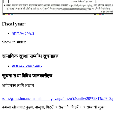
Fiscal year:
आ.व.२०८२/८३
Show in slider:
सामाजिक सुरक्षा सम्बन्धि सुचनाहरु
आय व्यय २०७८-०७९
सुचना तथा विविध जानकारीहरु
आवेदनका लागि आह्वान
/sites/ganeshmancharnathmun.gov.np/files/u52/anil%20%281%29_0.
कमला खाेलाबाट ढु‌ङ्ग, वालुवा, गिट्टी र राेडाकाे बिक्री कर सम्बन्धी सुचना