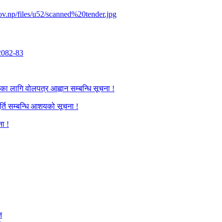
v.np/files/u52/scanned%20tender.jpg
2082-83
का लागि वोलपत्र आह्वान सम्बन्धि सूचना !
र्ति सम्बन्धि आशयको सूचना !
ना !
न