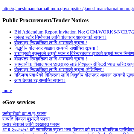
http://ganeshmancharnathmun.gov.np/sites/ganeshmancharnathmun.go
Public Procurement/Tender Notices
Bid Addendum Report Invitation No: GCM/WORKS/NCB/7/
कोल्ड स्टोर निर्माणका लागि वोलपत्र आव्हानको सूचना !
वोलपत्र स्विकृतिका लागि आशयको सूचना !
विद्धुतीय वोलपत्र आह्वान सम्बन्धी संशोधित सूचना !
राधापुरको स्कुलको अधुरो भवन र विरेन्द्रबजार हाटको अधुरो भवन निर्माण
वोलपत्र स्विकृतिका लागि आशयको सूचना !
सामुदायीक विद्यालयका छात्राहरु लाई निःशुल्क सेनिटरी प्याड खरिद आपु
वोलपत्र स्विकृतिका लागि आशयको सूचना (मेडिसिन)!
नदिजन्य पदार्थको विक्रिका लागि विद्युतीय वोलपत्र आव्हान सम्बन्धी सूच
आय ठेक्का रद्द सम्बन्धि सूचना !
more
eGov services
कर्मचारीको का.स.मु. फारम
सम्पति विवरण बुझाउने फारम
करार सेवाको लागि दरखास्त फारम
आ.ब.२०७७/७८ को सामाजिक सुरक्षा भत्ता वितरण को प्रथम चौमासिक प्रतिवेद