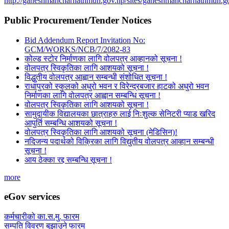
http://ganeshmancharnathmun.gov.np/sites/ganeshmancharnathmun.go
Public Procurement/Tender Notices
Bid Addendum Report Invitation No:
GCM/WORKS/NCB/7/2082-83
कोल्ड स्टोर निर्माणका लागि वोलपत्र आव्हानको सूचना !
वोलपत्र स्विकृतिका लागि आशयको सूचना !
विद्धुतीय वोलपत्र आह्वान सम्बन्धी संशोधित सूचना !
राधापुरको स्कुलको अधुरो भवन र विरेन्द्रबजार हाटको अधुरो भवन
निर्माणका लागि वोलपत्र आह्वान सम्बन्धि सूचना !
वोलपत्र स्विकृतिका लागि आशयको सूचना !
सामुदायीक विद्यालयका छात्राहरु लाई निःशुल्क सेनिटरी प्याड खरिद
आपुर्ति सम्बन्धि आशयको सूचना !
वोलपत्र स्विकृतिका लागि आशयको सूचना (मेडिसिन)!
नदिजन्य पदार्थको विक्रिका लागि विद्युतीय वोलपत्र आव्हान सम्बन्धी
सूचना !
आय ठेक्का रद्द सम्बन्धि सूचना !
more
eGov services
कर्मचारीको का.स.मु. फारम
सम्पति विवरण बुझाउने फारम