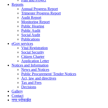
Plan and Project
Reports
Annual Progress Report
Trimester Progress Report
Audit Report
Monitoring Report
Public Hearing
Public Audit
Social Audit
Publications
eGov services
Vital Registration
Social Security
Citizen Charter
Application Letter
Notices and Information
News and Notices
Public Procurement/ Tender Notices
Act, law and directives
Tax and Fees
Decisions
Gallery
Contact
नगर प्रोफाईल