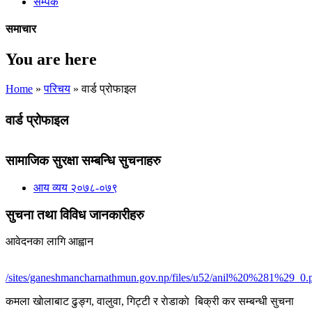
सम्पर्क
समाचार
You are here
Home
»
परिचय
» वार्ड प्रोफाइल
वार्ड प्रोफाइल
सामाजिक सुरक्षा सम्बन्धि सुचनाहरु
आय व्यय २०७८-०७९
सुचना तथा विविध जानकारीहरु
आवेदनका लागि आह्वान
/sites/ganeshmancharnathmun.gov.np/files/u52/anil%20%281%29_0.
कमला खाेलाबाट ढु‌ङ्ग, वालुवा, गिट्टी र राेडाकाे बिक्री कर सम्बन्धी सुचना