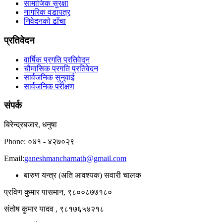
सामाजिक सुरक्षा
नागरिक वडापत्र
निवेदनको ढाँचा
प्रतिवेदन
वार्षिक प्रगति प्रतिवेदन
चौमासिक प्रगति प्रतिवेदन
सार्वजनिक सुनुवाई
सार्वजनिक परीक्षण
संपर्क
बिरेन्द्रबजार, धनुषा
Phone: ०४१ - ४२७०२९
Email:
ganeshmancharnath@gmail.com
बारुण यन्त्र (अति आवश्यक) सवारी चालक
प्रविण कुमार पासमान, ९८००८७७१८०
संतोष कुमार यादव , ९८१७६५४२१८