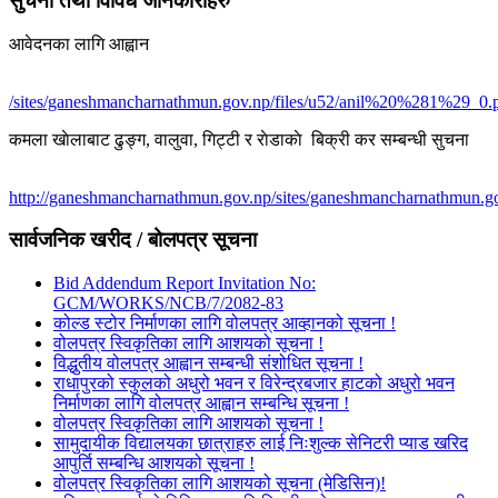
सुचना तथा विविध जानकारीहरु
आवेदनका लागि आह्वान
/sites/ganeshmancharnathmun.gov.np/files/u52/anil%20%281%29_0.
कमला खाेलाबाट ढु‌ङ्ग, वालुवा, गिट्टी र राेडाकाे बिक्री कर सम्बन्धी सुचना
http://ganeshmancharnathmun.gov.np/sites/ganeshmancharnathmun.go
सार्वजनिक खरीद / बोलपत्र सूचना
Bid Addendum Report Invitation No:
GCM/WORKS/NCB/7/2082-83
कोल्ड स्टोर निर्माणका लागि वोलपत्र आव्हानको सूचना !
वोलपत्र स्विकृतिका लागि आशयको सूचना !
विद्धुतीय वोलपत्र आह्वान सम्बन्धी संशोधित सूचना !
राधापुरको स्कुलको अधुरो भवन र विरेन्द्रबजार हाटको अधुरो भवन
निर्माणका लागि वोलपत्र आह्वान सम्बन्धि सूचना !
वोलपत्र स्विकृतिका लागि आशयको सूचना !
सामुदायीक विद्यालयका छात्राहरु लाई निःशुल्क सेनिटरी प्याड खरिद
आपुर्ति सम्बन्धि आशयको सूचना !
वोलपत्र स्विकृतिका लागि आशयको सूचना (मेडिसिन)!