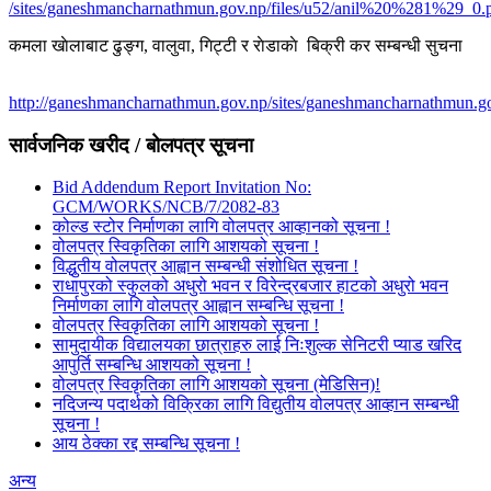
/sites/ganeshmancharnathmun.gov.np/files/u52/anil%20%281%29_0.
कमला खाेलाबाट ढु‌ङ्ग, वालुवा, गिट्टी र राेडाकाे बिक्री कर सम्बन्धी सुचना
http://ganeshmancharnathmun.gov.np/sites/ganeshmancharnathmun.go
सार्वजनिक खरीद / बोलपत्र सूचना
Bid Addendum Report Invitation No:
GCM/WORKS/NCB/7/2082-83
कोल्ड स्टोर निर्माणका लागि वोलपत्र आव्हानको सूचना !
वोलपत्र स्विकृतिका लागि आशयको सूचना !
विद्धुतीय वोलपत्र आह्वान सम्बन्धी संशोधित सूचना !
राधापुरको स्कुलको अधुरो भवन र विरेन्द्रबजार हाटको अधुरो भवन
निर्माणका लागि वोलपत्र आह्वान सम्बन्धि सूचना !
वोलपत्र स्विकृतिका लागि आशयको सूचना !
सामुदायीक विद्यालयका छात्राहरु लाई निःशुल्क सेनिटरी प्याड खरिद
आपुर्ति सम्बन्धि आशयको सूचना !
वोलपत्र स्विकृतिका लागि आशयको सूचना (मेडिसिन)!
नदिजन्य पदार्थको विक्रिका लागि विद्युतीय वोलपत्र आव्हान सम्बन्धी
सूचना !
आय ठेक्का रद्द सम्बन्धि सूचना !
अन्य