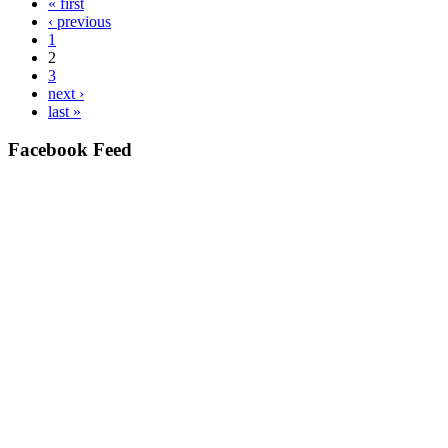
« first
‹ previous
1
2
3
next ›
last »
Facebook Feed