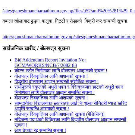
/sites/ganeshmancharnathmun.gov.np/files/u52/anil%20%281%29_0.
कमला खाेलाबाट ढु‌ङ्ग, वालुवा, गिट्टी र राेडाकाे बिक्री कर सम्बन्धी सुचना
http://ganeshmancharnathmun.gov.np/sites/ganeshmancharnathmun.go
सार्वजनिक खरीद / बोलपत्र सूचना
Bid Addendum Report Invitation No:
GCM/WORKS/NCB/7/2082-83
कोल्ड स्टोर निर्माणका लागि वोलपत्र आव्हानको सूचना !
वोलपत्र स्विकृतिका लागि आशयको सूचना !
विद्धुतीय वोलपत्र आह्वान सम्बन्धी संशोधित सूचना !
राधापुरको स्कुलको अधुरो भवन र विरेन्द्रबजार हाटको अधुरो भवन
निर्माणका लागि वोलपत्र आह्वान सम्बन्धि सूचना !
वोलपत्र स्विकृतिका लागि आशयको सूचना !
सामुदायीक विद्यालयका छात्राहरु लाई निःशुल्क सेनिटरी प्याड खरिद
आपुर्ति सम्बन्धि आशयको सूचना !
वोलपत्र स्विकृतिका लागि आशयको सूचना (मेडिसिन)!
नदिजन्य पदार्थको विक्रिका लागि विद्युतीय वोलपत्र आव्हान सम्बन्धी
सूचना !
आय ठेक्का रद्द सम्बन्धि सूचना !