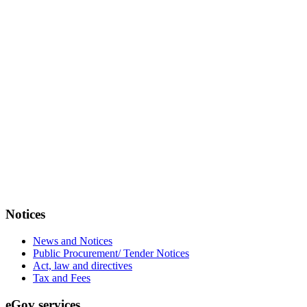
Notices
News and Notices
Public Procurement/ Tender Notices
Act, law and directives
Tax and Fees
eGov services