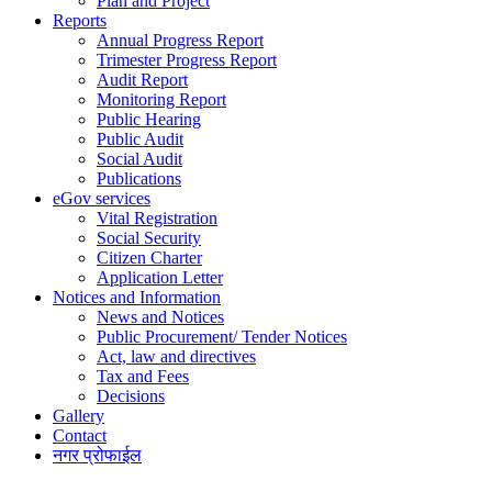
Plan and Project
Reports
Annual Progress Report
Trimester Progress Report
Audit Report
Monitoring Report
Public Hearing
Public Audit
Social Audit
Publications
eGov services
Vital Registration
Social Security
Citizen Charter
Application Letter
Notices and Information
News and Notices
Public Procurement/ Tender Notices
Act, law and directives
Tax and Fees
Decisions
Gallery
Contact
नगर प्रोफाईल