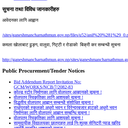
सुचना तथा विविध जानकारीहरु
आवेदनका लागि आह्वान
/sites/ganeshmancharnathmun.gov.np/files/u52/anil%20%281%29_0.
कमला खाेलाबाट ढु‌ङ्ग, वालुवा, गिट्टी र राेडाकाे बिक्री कर सम्बन्धी सुचना
http://ganeshmancharnathmun.gov.np/sites/ganeshmancharnathmun.go
Public Procurement/Tender Notices
Bid Addendum Report Invitation No:
GCM/WORKS/NCB/7/2082-83
कोल्ड स्टोर निर्माणका लागि वोलपत्र आव्हानको सूचना !
वोलपत्र स्विकृतिका लागि आशयको सूचना !
विद्धुतीय वोलपत्र आह्वान सम्बन्धी संशोधित सूचना !
राधापुरको स्कुलको अधुरो भवन र विरेन्द्रबजार हाटको अधुरो भवन
निर्माणका लागि वोलपत्र आह्वान सम्बन्धि सूचना !
वोलपत्र स्विकृतिका लागि आशयको सूचना !
सामुदायीक विद्यालयका छात्राहरु लाई निःशुल्क सेनिटरी प्याड खरिद