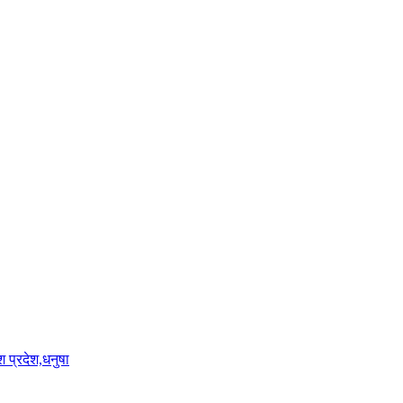
श प्रदेश,धनुषा