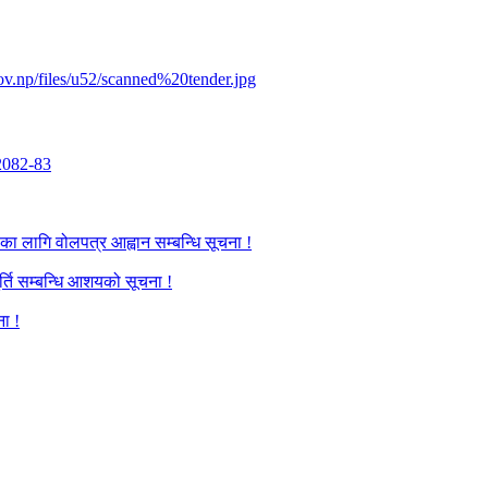
v.np/files/u52/scanned%20tender.jpg
2082-83
का लागि वोलपत्र आह्वान सम्बन्धि सूचना !
र्ति सम्बन्धि आशयको सूचना !
ना !