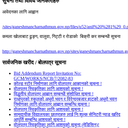
सुचना तथा विविध जानकारीहरु
आवेदनका लागि आह्वान
/sites/ganeshmancharnathmun.gov.np/files/u52/anil%20%281%29_0.
कमला खाेलाबाट ढु‌ङ्ग, वालुवा, गिट्टी र राेडाकाे बिक्री कर सम्बन्धी सुचना
http://ganeshmancharnathmun.gov.np/sites/ganeshmancharnathmun.go
सार्वजनिक खरीद / बोलपत्र सूचना
Bid Addendum Report Invitation No:
GCM/WORKS/NCB/7/2082-83
कोल्ड स्टोर निर्माणका लागि वोलपत्र आव्हानको सूचना !
वोलपत्र स्विकृतिका लागि आशयको सूचना !
विद्धुतीय वोलपत्र आह्वान सम्बन्धी संशोधित सूचना !
राधापुरको स्कुलको अधुरो भवन र विरेन्द्रबजार हाटको अधुरो भवन
निर्माणका लागि वोलपत्र आह्वान सम्बन्धि सूचना !
वोलपत्र स्विकृतिका लागि आशयको सूचना !
सामुदायीक विद्यालयका छात्राहरु लाई निःशुल्क सेनिटरी प्याड खरिद
आपुर्ति सम्बन्धि आशयको सूचना !
वोलपत्र स्विकृतिका लागि आशयको सूचना (मेडिसिन)!