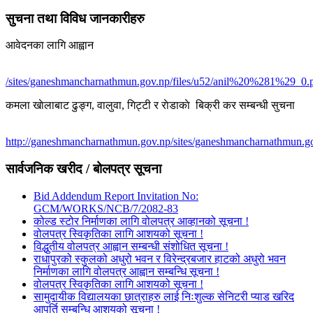
सुचना तथा विविध जानकारीहरु
आवेदनका लागि आह्वान
/sites/ganeshmancharnathmun.gov.np/files/u52/anil%20%281%29_0.
कमला खाेलाबाट ढु‌ङ्ग, वालुवा, गिट्टी र राेडाकाे बिक्री कर सम्बन्धी सुचना
http://ganeshmancharnathmun.gov.np/sites/ganeshmancharnathmun.go
सार्वजनिक खरीद / बोलपत्र सूचना
Bid Addendum Report Invitation No:
GCM/WORKS/NCB/7/2082-83
कोल्ड स्टोर निर्माणका लागि वोलपत्र आव्हानको सूचना !
वोलपत्र स्विकृतिका लागि आशयको सूचना !
विद्धुतीय वोलपत्र आह्वान सम्बन्धी संशोधित सूचना !
राधापुरको स्कुलको अधुरो भवन र विरेन्द्रबजार हाटको अधुरो भवन
निर्माणका लागि वोलपत्र आह्वान सम्बन्धि सूचना !
वोलपत्र स्विकृतिका लागि आशयको सूचना !
सामुदायीक विद्यालयका छात्राहरु लाई निःशुल्क सेनिटरी प्याड खरिद
आपुर्ति सम्बन्धि आशयको सूचना !